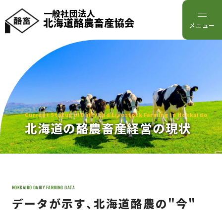
一般社団法人
メニュー
Current Status of Dairy and Livestock Farming in Hokkaido
北海道の酪農畜産経営の現状
HOKKAIDO DAIRY FARMING DATA
データが示す、北海道酪農の"今"