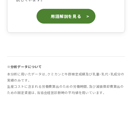
用語解説を見る
※分析データについて
本分析に用いたデータは、クミカンと牛群検定成績及び乳量・乳代・乳成分の
実績のみです。
生産コストに含まれる労働費算出のための労働時間、及び減価償却費算出の
ための固定資産は、当協会経営診断時の平均値を用いています。