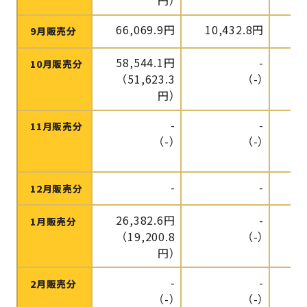
円）
66,069.9円
10,432.8円
33
9月販売分
58,544.1円
-
9
10月販売分
（51,623.3
（-）
（2
円）
-
-
24
11月販売分
（-）
（-）
（
-
-
64
12月販売分
26,382.6円
-
37
1月販売分
（19,200.8
（-）
（
円）
-
-
30
2月販売分
（-）
（-）
（