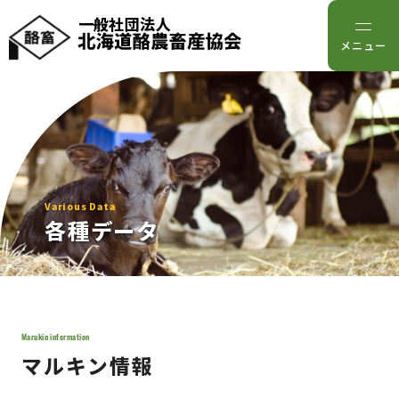
一般社団法人
メニュー
Various Data
各種データ
Marukin information
マルキン情報