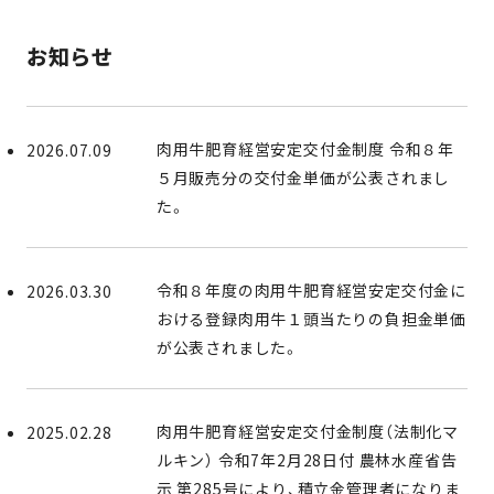
お知らせ
肉用牛肥育経営安定交付金制度 令和８年
2026.07.09
５月販売分の交付金単価が公表されまし
た。
令和８年度の肉用牛肥育経営安定交付金に
2026.03.30
おける登録肉用牛１頭当たりの負担金単価
が公表されました。
肉用牛肥育経営安定交付金制度（法制化マ
2025.02.28
ルキン） 令和7年2月28日付 農林水産省告
示 第285号により、積立金管理者になりま