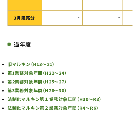
-
-
28
3月販売分
過年度
旧マルキン（H13～21）
第1業務対象年間（H22～24）
第2業務対象年間（H25～27）
第3業務対象年間（H28～30）
法制化マルキン第１業務対象年間（H30～R3）
法制化マルキン第２業務対象年間（R4～R6）