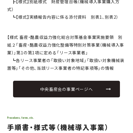
┣【様式】別紙様式 財産管理台帳（機械導入事業購入方
式）
┗【様式】実績報告内容に係る添付資料 別表1、別表2）
【様式 畜産・酪農収益力強化総合対策基金事業実施要領 別
紙２「畜産・酪農収益力強化整備等特別対策事業（機械導入事
業）」第1の第1項に定める「リース事業者」
┗各リース事業者の「取扱い対象地域」「取扱い対象機械装
置等」「その他、当該リース事業者の特記事項等」の情報
中央畜産会の事業ページへ
Procedures, forms, etc.
手順書・様式等（機械導入事業）